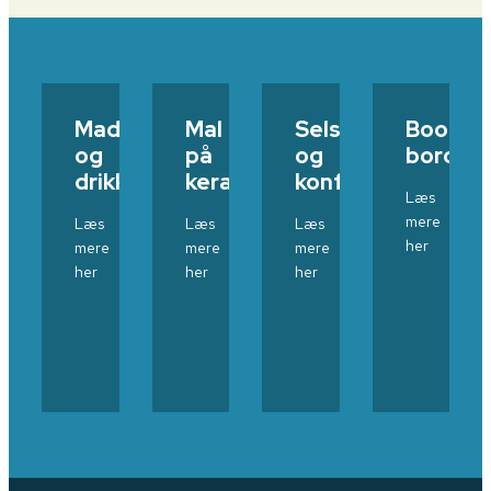
Mad
Mal
Selskaber
Book
og
på
og
bord
drikke
keramik
konference
Læs
mere
Læs
Læs
Læs
her
mere
mere
mere
her
her
her