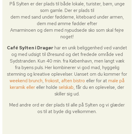
På Sylten er der plads til både lokale, turister, børn, unge
som gamle. Der er plads til
dem med sand under fødderne, kiteboard under armen,
dem med ømme fødder efter
Amarminoen og dem med nypudsede sko som skal fejre
noget!
Café Sylten i Dragør
har en unik beliggenhed ved vandet
og med udsigt til Øresund og det fredede område ved
Sydstranden. Kun 40 min. fra København, men langt væk
fra byens puls. Her kombinerer vi god mad, hyggelig
stemning og kreative oplevelser. Uanset om du kommer for
weekend brunch
,
frokost
,
aften bistro
eller for at
male på
keramik eller
eller holde
selskab
, får du en oplevelse, der
skiller sig ud.
Med andre ord er der plads til alle på Sylten og vi glæder
os til at byde dig velkommen.