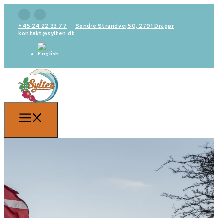
+45 24 22 33 77
Søndre Strandvej 50, 2791 Dragør
kontakt@sylten.dk