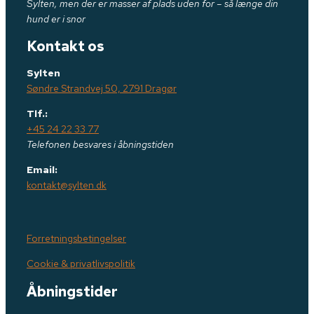
Sylten, men der er masser af plads uden for – så længe din
hund er i snor
Kontakt os
Sylten
Søndre Strandvej 50, 2791 Dragør
Tlf.:
+45 24 22 33 77
Telefonen besvares i åbningstiden
Email:
kontakt@sylten.dk
Forretningsbetingelser
Cookie & privatlivspolitik
Åbningstider