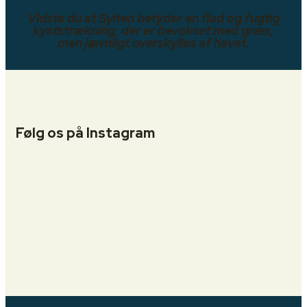
Vidste du at Sylten betyder en flad og fugtig
kyststrækning, der er bevokset med græs,
men jævnligt overskylles af havet.
Følg os på Instagram