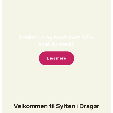
Sanketur og mad over bål –
skal du med?
Læs mere
Velkommen til Sylten i Dragør