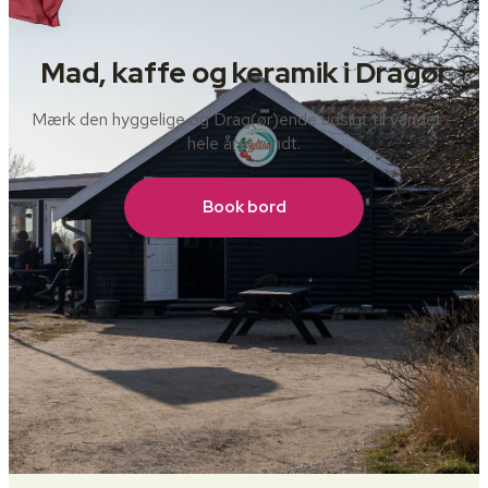
Mad, kaffe og keramik i Dragør
Mærk den hyggelige og Drag(ør)ende udsigt til vandet –
hele året rundt.
Book bord