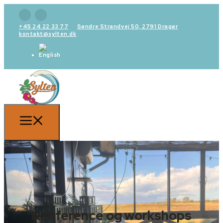
+45 24 22 33 77
Søndre Strandvej 50, 2791 Dragør
kontakt@sylten.dk
Konference og workshops