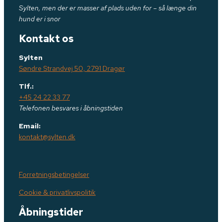
Sylten, men der er masser af plads uden for – så længe din
hund er i snor
Kontakt os
Sylten
Søndre Strandvej 50, 2791 Dragør
Tlf.:
+45 24 22 33 77
Telefonen besvares i åbningstiden
Email:
kontakt@sylten.dk
Forretningsbetingelser
Cookie & privatlivspolitik
Åbningstider